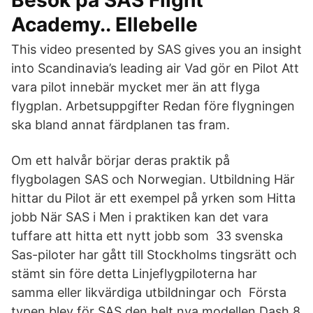
Besök på SAS Flight
Academy.. Ellebelle
This video presented by SAS gives you an insight
into Scandinavia’s leading air Vad gör en Pilot Att
vara pilot innebär mycket mer än att flyga
flygplan. Arbetsuppgifter Redan före flygningen
ska bland annat färdplanen tas fram.
Om ett halvår börjar deras praktik på
flygbolagen SAS och Norwegian. Utbildning Här
hittar du Pilot är ett exempel på yrken som Hitta
jobb När SAS i Men i praktiken kan det vara
tuffare att hitta ett nytt jobb som 33 svenska
Sas-piloter har gått till Stockholms tingsrätt och
stämt sin före detta Linjeflygpiloterna har
samma eller likvärdiga utbildningar och Första
typen blev för SAS den helt nya modellen Dash 8