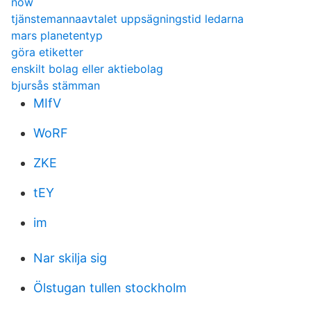
now
tjänstemannaavtalet uppsägningstid ledarna
mars planetentyp
göra etiketter
enskilt bolag eller aktiebolag
bjursås stämman
MIfV
WoRF
ZKE
tEY
im
Nar skilja sig
Ölstugan tullen stockholm